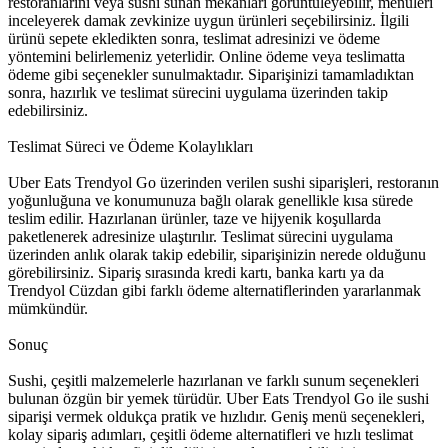
restoranlarını veya sushi sunan mekanları görüntüleyebilir, menüleri
inceleyerek damak zevkinize uygun ürünleri seçebilirsiniz. İlgili
ürünü sepete ekledikten sonra, teslimat adresinizi ve ödeme
yöntemini belirlemeniz yeterlidir. Online ödeme veya teslimatta
ödeme gibi seçenekler sunulmaktadır. Siparişinizi tamamladıktan
sonra, hazırlık ve teslimat sürecini uygulama üzerinden takip
edebilirsiniz.
Teslimat Süreci ve Ödeme Kolaylıkları
Uber Eats Trendyol Go üzerinden verilen sushi siparişleri, restoranın
yoğunluğuna ve konumunuza bağlı olarak genellikle kısa sürede
teslim edilir. Hazırlanan ürünler, taze ve hijyenik koşullarda
paketlenerek adresinize ulaştırılır. Teslimat sürecini uygulama
üzerinden anlık olarak takip edebilir, siparişinizin nerede olduğunu
görebilirsiniz. Sipariş sırasında kredi kartı, banka kartı ya da
Trendyol Cüzdan gibi farklı ödeme alternatiflerinden yararlanmak
mümkündür.
Sonuç
Sushi, çeşitli malzemelerle hazırlanan ve farklı sunum seçenekleri
bulunan özgün bir yemek türüdür. Uber Eats Trendyol Go ile sushi
siparişi vermek oldukça pratik ve hızlıdır. Geniş menü seçenekleri,
kolay sipariş adımları, çeşitli ödeme alternatifleri ve hızlı teslimat