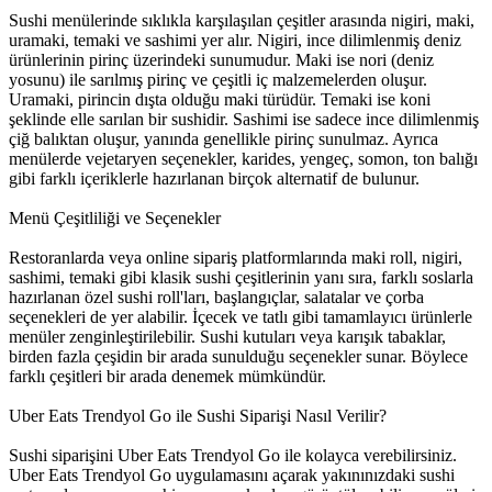
Sushi menülerinde sıklıkla karşılaşılan çeşitler arasında nigiri, maki,
uramaki, temaki ve sashimi yer alır. Nigiri, ince dilimlenmiş deniz
ürünlerinin pirinç üzerindeki sunumudur. Maki ise nori (deniz
yosunu) ile sarılmış pirinç ve çeşitli iç malzemelerden oluşur.
Uramaki, pirincin dışta olduğu maki türüdür. Temaki ise koni
şeklinde elle sarılan bir sushidir. Sashimi ise sadece ince dilimlenmiş
çiğ balıktan oluşur, yanında genellikle pirinç sunulmaz. Ayrıca
menülerde vejetaryen seçenekler, karides, yengeç, somon, ton balığı
gibi farklı içeriklerle hazırlanan birçok alternatif de bulunur.
Menü Çeşitliliği ve Seçenekler
Restoranlarda veya online sipariş platformlarında maki roll, nigiri,
sashimi, temaki gibi klasik sushi çeşitlerinin yanı sıra, farklı soslarla
hazırlanan özel sushi roll'ları, başlangıçlar, salatalar ve çorba
seçenekleri de yer alabilir. İçecek ve tatlı gibi tamamlayıcı ürünlerle
menüler zenginleştirilebilir. Sushi kutuları veya karışık tabaklar,
birden fazla çeşidin bir arada sunulduğu seçenekler sunar. Böylece
farklı çeşitleri bir arada denemek mümkündür.
Uber Eats Trendyol Go ile Sushi Siparişi Nasıl Verilir?
Sushi siparişini Uber Eats Trendyol Go ile kolayca verebilirsiniz.
Uber Eats Trendyol Go uygulamasını açarak yakınınızdaki sushi