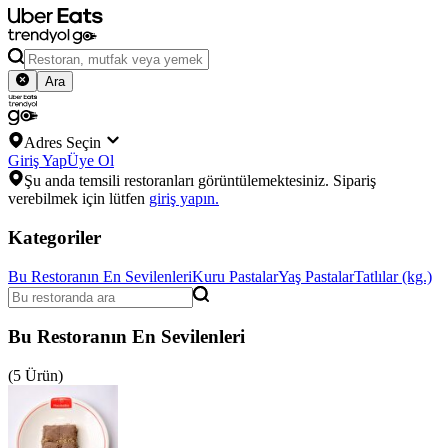
Ara
Adres Seçin
Giriş Yap
Üye Ol
Şu anda temsili restoranları görüntülemektesiniz. Sipariş
verebilmek için lütfen
giriş yapın.
Kategoriler
Bu Restoranın En Sevilenleri
Kuru Pastalar
Yaş Pastalar
Tatlılar (kg.)
Bu Restoranın En Sevilenleri
(5 Ürün)