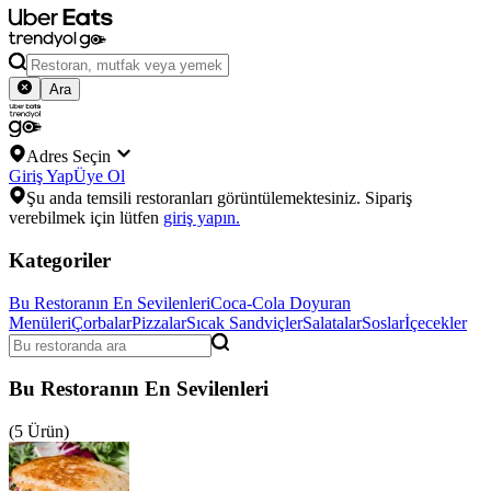
Ara
Adres Seçin
Giriş Yap
Üye Ol
Şu anda temsili restoranları görüntülemektesiniz. Sipariş
verebilmek için lütfen
giriş yapın.
Kategoriler
Bu Restoranın En Sevilenleri
Coca-Cola Doyuran
Menüleri
Çorbalar
Pizzalar
Sıcak Sandviçler
Salatalar
Soslar
İçecekler
Bu Restoranın En Sevilenleri
(5 Ürün)