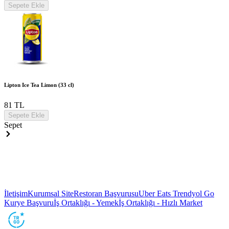
Sepete Ekle
Lipton Ice Tea Limon (33 cl)
81 TL
Sepete Ekle
Sepet
İletişim
Kurumsal Site
Restoran Başvurusu
Uber Eats Trendyol Go
Kurye Başvuru
İş Ortaklığı - Yemek
İş Ortaklığı - Hızlı Market