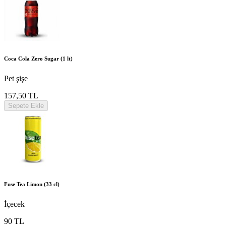
Coca Cola Zero Sugar (1 lt)
Pet şişe
157,50 TL
Sepete Ekle
Fuse Tea Limon (33 cl)
İçecek
90 TL