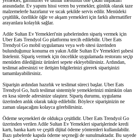
yemekler, garnitürler ve tatlılar menünün öne çıkan başlıkları
arasındadır. Ev yapımı hissi veren bu yemekler, günlük olarak taze
malzemelerle hazırlanır ve sıcak şekilde servis edilir. Menüdeki
çeşitlilik, özellikle öğle ve akşam yemekleri için farklı alternatifler
arayanlara kolaylık sağlar.
Adile Sultan Ev Yemekleri'nin şubelerinden sipariş vermek için
Uber Eats Trendyol Go platformu tercih edilebilir. Uber Eats
Trendyol Go mobil uygulaması veya web sitesi üzerinden
bulunduğunuz konuma en yakın Adile Sultan Ev Yemekleri şubesi
listelenir. Sipariş vermek için öncelikle uygulamada restoranı seçip
menüden dilediğiniz ürünleri sepete ekleyebilirsiniz. Ardından,
teslimat adresinizi ve iletişim bilgilerinizi girerek siparişinizi
tamamlayabilirsiniz.
Siparişin ardından hazırlık ve teslimat süreci başlar. Uber Eats
Trendyol Go, hızlı teslimat sistemiyle yemeklerinizi mümkün olan
en kısa sürede adresinize ulaştırır. Sipariş durumu, uygulama
üzerinden anlık olarak takip edilebilir. Böylece siparişinizin ne
zaman ulaşacağını kolayca görebilirsiniz.
Ödeme seçenekleri de oldukça çeşitlidir. Uber Eats Trendyol Go
üzerinden verilen Adile Sultan Ev Yemekleri siparişlerinde kredi
kartı, banka kartı ve çeşitli dijital ödeme yöntemleri kullanılabilir.
Bazı şubelerde kapıda ödeme seçeneği de sunulmaktadır. Bu sayede