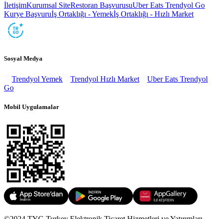
İletişim
Kurumsal Site
Restoran Başvurusu
Uber Eats Trendyol Go
Kurye Başvuru
İş Ortaklığı - Yemek
İş Ortaklığı - Hızlı Market
Sosyal Medya
Trendyol Yemek
Trendyol Hızlı Market
Uber Eats Trendyol
Go
Mobil Uygulamalar
©2024 TYG Turkey Elektronik Ticaret Hizmetleri ve Yatırımları