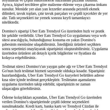
boyutlarda ve çeşitli malzemelerle hazırlanan pizzalar bulunur.
Ayrıca, kişisel tercihlere göre malzeme ekleme veya çıkarma imkanı
sunulur. Menüde yer alan yan lezzetler arasında peynirli ekmek
dilimleri, tavuk topları, çıtır tavuk parçaları ve çeşitli içecekler de yer
alır. Tatlı seçenekleri ise yemek sonrası keyfi tamamlayıcı
niteliktedir.
Domino's siparişi Uber Eats Trendyol Go üzerinden hızlı ve pratik
bir şekilde verilebilir. Uber Eats Trendyol Go uygulaması veya web
sitesi aracılığıyla, bulunduğunuz konuma en yakın Domino's
şubesinin menüsüne ulaşabilirsiniz. İstediğiniz ürünleri seçtikten
sonra sepetinizi onaylayarak siparişinizi oluşturabilirsiniz. Uygulama
üzerinden ürünlere ait detaylı içerik bilgilerine ve fiyatlara da
kolayca erişebilirsiniz.
Teslimat süreci Domino's'un yaygın şube ağı ve Uber Eats Trendyol
Go'nun hızlı teslimat hizmeti sayesinde oldukça kısadır. Siparişiniz
hazırlandığında, Uber Eats Trendyol Go kuryeleri belirtilen adrese
kısa süre içinde teslimat gerçekleştirir. Teslimatın aşamalarını
uygulama üzerinden takip edebilir, siparişinizin ne zaman
ulaşacağını görebilirsiniz.
Ödeme kolaylıkları açısından, Uber Eats Trendyol Go üzerinden
verilen Domino's siparişlerinde çeşitli ödeme seçenekleri
sunulmaktadır. Kredi kartı, banka kartı ve Trendyol Cüzdan ile