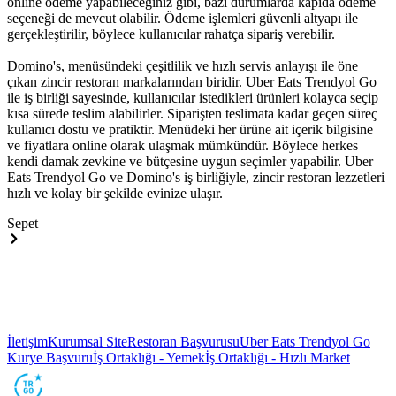
online ödeme yapabileceğiniz gibi, bazı durumlarda kapıda ödeme
seçeneği de mevcut olabilir. Ödeme işlemleri güvenli altyapı ile
gerçekleştirilir, böylece kullanıcılar rahatça sipariş verebilir.
Domino's, menüsündeki çeşitlilik ve hızlı servis anlayışı ile öne
çıkan zincir restoran markalarından biridir. Uber Eats Trendyol Go
ile iş birliği sayesinde, kullanıcılar istedikleri ürünleri kolayca seçip
kısa sürede teslim alabilirler. Siparişten teslimata kadar geçen süreç
kullanıcı dostu ve pratiktir. Menüdeki her ürüne ait içerik bilgisine
ve fiyatlara online olarak ulaşmak mümkündür. Böylece herkes
kendi damak zevkine ve bütçesine uygun seçimler yapabilir. Uber
Eats Trendyol Go ve Domino's iş birliğiyle, zincir restoran lezzetleri
hızlı ve kolay bir şekilde evinize ulaşır.
Sepet
İletişim
Kurumsal Site
Restoran Başvurusu
Uber Eats Trendyol Go
Kurye Başvuru
İş Ortaklığı - Yemek
İş Ortaklığı - Hızlı Market