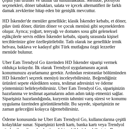
çeşitli yan ürünler ve tatlılar da sunulmaktadır. Menüde, porsiyon
seçenekleri, döner tabakları, salata ve içecek alternatifleri ile farklı
damak zevklerine hitap eden bir genişlik mevcuttur.
HD İskender'de menüler genellikle; klasik İskender kebabı, et döner,
pilav üstü döner, dürüm döner ve çocuk menüsü gibi seçeneklerden
oluşur. Ayrıca; yoğurt, tereyağı ve domates sosu gibi geleneksel
eşlikçilerle servis edilen İskender kebabı, sipariş sırasında kişisel
tercihlerinize göre özelleştirilebilir. Tatlı olarak ise genellikle irmik
helvası, baklava ve kadayıf gibi Türk mutfağına özgü lezzetler
menüde bulunur.
Uber Eats Trendyol Go üzerinden HD İskender siparişi vermek
oldukça kolaydır. İlk olarak Trendyol uygulamasını açarak
konumunuzu ayarlamanız gerekir. Ardından restoranlar bölümünden
HD İskender'i seçerek menüyü inceleyebilirsiniz. Beğendiğiniz
ürünleri sepete ekledikten sonra, teslimat adresinizi ve ödeme
yönteminizi belirleyebilirsiniz. Uber Eats Trendyol Go, siparişinizin
hazırlanma ve teslimat aşamalarını adım adım takip etmenizi sağlar.
Siparişiniz hazırlandığında, kuryenin tahmini varış süresi ve konumu
uygulama üzerinden görüntülenebilir. Bu sayede, siparişinizin ne
zaman geleceğini kolayca öğrenebilirsiniz.
Ödeme konusunda ise Uber Eats Trendyol Go, kullanıcılarına çeşitli
kolaylıklar sunar. Siparişinizi kredi kartı, banka kartı veya Trendyol