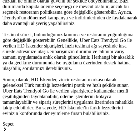
cüzdan ile online olarak güvenli bir şekilde ödeyebilirsiniz. Bazı
durumlarda kapıda ödeme seçeneği de mevcut olabilir; ancak bu
seçenek restoranın politikasına göre değişiklik gösterebilir. Ayrıca,
Trendyol'un dönemsel kampanya ve indirimlerinden de faydalanarak
daha avantajlı alışveriş yapabilirsiniz.
Teslimat süresi, bulunduğunuz konuma ve restoranın yoğunluğuna
göre değişiklik gösterebilir. Genellikle, Uber Eats Trendyol Go ile
verilen HD İskender siparişleri, hızlı teslimat ağı sayesinde kısa
sürede adresinize ulaşır. Siparişinizin durumu ve tahmini varış
zamanı uygulamada anlık olarak güncellenir. Herhangi bir aksaklık
ya da gecikme durumunda ise uygulama üzerinden destek hattına
ulaşabilir, sorularınızı iletebilirsiniz.
Sonuç olarak; HD İskender, zincir restoran markası olarak
geleneksel Türk mutfağı lezzetlerini pratik ve hızlı şekilde sunar.
Uber Eats Trendyol Go ile verilen siparişlerde kullanıcılar menü
çeşitliliğinden faydalanabilir, ödeme işlemlerini kolayca
tamamlayabilir ve sipariş süreçlerini uygulama üzerinden rahatlıkla
takip edebilirler. Bu sayede, HD İskender'in farklı lezzetlerini
evinizin konforunda deneyimleme fırsatı bulabilirsiniz.
Sepet