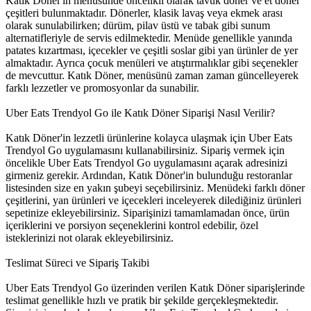
Katık Döner'in menüsünde öncelikli olarak tavuk döner ve et döner
çeşitleri bulunmaktadır. Dönerler, klasik lavaş veya ekmek arası
olarak sunulabilirken; dürüm, pilav üstü ve tabak gibi sunum
alternatifleriyle de servis edilmektedir. Menüde genellikle yanında
patates kızartması, içecekler ve çeşitli soslar gibi yan ürünler de yer
almaktadır. Ayrıca çocuk menüleri ve atıştırmalıklar gibi seçenekler
de mevcuttur. Katık Döner, menüsünü zaman zaman güncelleyerek
farklı lezzetler ve promosyonlar da sunabilir.
Uber Eats Trendyol Go ile Katık Döner Siparişi Nasıl Verilir?
Katık Döner'in lezzetli ürünlerine kolayca ulaşmak için Uber Eats
Trendyol Go uygulamasını kullanabilirsiniz. Sipariş vermek için
öncelikle Uber Eats Trendyol Go uygulamasını açarak adresinizi
girmeniz gerekir. Ardından, Katık Döner'in bulunduğu restoranlar
listesinden size en yakın şubeyi seçebilirsiniz. Menüdeki farklı döner
çeşitlerini, yan ürünleri ve içecekleri inceleyerek dilediğiniz ürünleri
sepetinize ekleyebilirsiniz. Siparişinizi tamamlamadan önce, ürün
içeriklerini ve porsiyon seçeneklerini kontrol edebilir, özel
isteklerinizi not olarak ekleyebilirsiniz.
Teslimat Süreci ve Sipariş Takibi
Uber Eats Trendyol Go üzerinden verilen Katık Döner siparişlerinde
teslimat genellikle hızlı ve pratik bir şekilde gerçekleşmektedir.