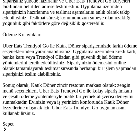
Siparişiniz şubede hazırlanır ve Uber Eats Trendyol Go kuryeleri
tarafından belirtilen adrese teslim edilir. Uygulama üzerinden
siparişinizin hazırlanma ve teslimat aşamalarını anlık olarak takip
edebilirsiniz. Teslimat süresi; konumunuzun şubeye olan uzaklığı,
yoğunluk gibi faktörlere göre değişiklik gösterebilir.
Ödeme Kolaylıkları
Uber Eats Trendyol Go ile Katık Döner siparişlerinizde farklı ödeme
seçeneklerinden yararlanabilirsiniz. Uygulama üzerinden kredi kartı,
banka kartı veya Trendyol Cüzdan gibi güvenli dijital ödeme
yöntemlerini tercih edebilirsiniz. Siparişinizin ödemesini online
olarak tamamlayarak teslimat sırasında herhangi bir işlem yapmadan
siparişinizi teslim alabilirsiniz.
Sonuç olarak, Katık Döner zincir restoran markası olarak; zengin
menü seçenekleri, Uber Eats Trendyol Go ile kolay sipariş imkanı
ve çeşitli ödeme yöntemleriyle pratik bir yemek alışverişi deneyimi
sunmaktadır. Evinizin veya iş yerinizin konforunda Katık Döner
lezzetlerine ulaşmak için Uber Eats Trendyol Go uygulamasını
kullanabilirsiniz.
Sepet