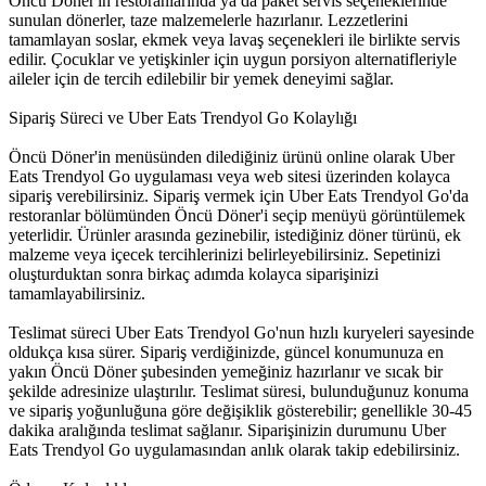
Öncü Döner'in restoranlarında ya da paket servis seçeneklerinde
sunulan dönerler, taze malzemelerle hazırlanır. Lezzetlerini
tamamlayan soslar, ekmek veya lavaş seçenekleri ile birlikte servis
edilir. Çocuklar ve yetişkinler için uygun porsiyon alternatifleriyle
aileler için de tercih edilebilir bir yemek deneyimi sağlar.
Sipariş Süreci ve Uber Eats Trendyol Go Kolaylığı
Öncü Döner'in menüsünden dilediğiniz ürünü online olarak Uber
Eats Trendyol Go uygulaması veya web sitesi üzerinden kolayca
sipariş verebilirsiniz. Sipariş vermek için Uber Eats Trendyol Go'da
restoranlar bölümünden Öncü Döner'i seçip menüyü görüntülemek
yeterlidir. Ürünler arasında gezinebilir, istediğiniz döner türünü, ek
malzeme veya içecek tercihlerinizi belirleyebilirsiniz. Sepetinizi
oluşturduktan sonra birkaç adımda kolayca siparişinizi
tamamlayabilirsiniz.
Teslimat süreci Uber Eats Trendyol Go'nun hızlı kuryeleri sayesinde
oldukça kısa sürer. Sipariş verdiğinizde, güncel konumunuza en
yakın Öncü Döner şubesinden yemeğiniz hazırlanır ve sıcak bir
şekilde adresinize ulaştırılır. Teslimat süresi, bulunduğunuz konuma
ve sipariş yoğunluğuna göre değişiklik gösterebilir; genellikle 30-45
dakika aralığında teslimat sağlanır. Siparişinizin durumunu Uber
Eats Trendyol Go uygulamasından anlık olarak takip edebilirsiniz.