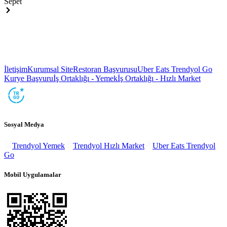
Sepet
İletişim
Kurumsal Site
Restoran Başvurusu
Uber Eats Trendyol Go
Kurye Başvuru
İş Ortaklığı - Yemek
İş Ortaklığı - Hızlı Market
Sosyal Medya
Trendyol Yemek
Trendyol Hızlı Market
Uber Eats Trendyol
Go
Mobil Uygulamalar