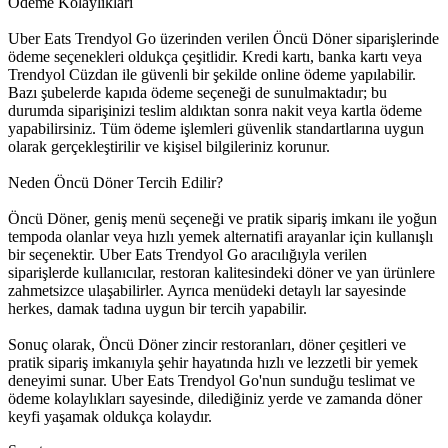
Ödeme Kolaylıkları
Uber Eats Trendyol Go üzerinden verilen Öncü Döner siparişlerinde
ödeme seçenekleri oldukça çeşitlidir. Kredi kartı, banka kartı veya
Trendyol Cüzdan ile güvenli bir şekilde online ödeme yapılabilir.
Bazı şubelerde kapıda ödeme seçeneği de sunulmaktadır; bu
durumda siparişinizi teslim aldıktan sonra nakit veya kartla ödeme
yapabilirsiniz. Tüm ödeme işlemleri güvenlik standartlarına uygun
olarak gerçekleştirilir ve kişisel bilgileriniz korunur.
Neden Öncü Döner Tercih Edilir?
Öncü Döner, geniş menü seçeneği ve pratik sipariş imkanı ile yoğun
tempoda olanlar veya hızlı yemek alternatifi arayanlar için kullanışlı
bir seçenektir. Uber Eats Trendyol Go aracılığıyla verilen
siparişlerde kullanıcılar, restoran kalitesindeki döner ve yan ürünlere
zahmetsizce ulaşabilirler. Ayrıca menüdeki detaylı lar sayesinde
herkes, damak tadına uygun bir tercih yapabilir.
Sonuç olarak, Öncü Döner zincir restoranları, döner çeşitleri ve
pratik sipariş imkanıyla şehir hayatında hızlı ve lezzetli bir yemek
deneyimi sunar. Uber Eats Trendyol Go'nun sunduğu teslimat ve
ödeme kolaylıkları sayesinde, dilediğiniz yerde ve zamanda döner
keyfi yaşamak oldukça kolaydır.