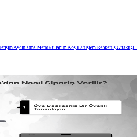
İletişim Aydınlatma Metni
Kullanım Koşulları
İşlem Rehberi
İş Ortaklığı