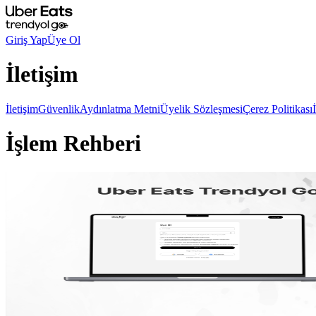
Giriş Yap
Üye Ol
İletişim
İletişim
Güvenlik
Aydınlatma Metni
Üyelik Sözleşmesi
Çerez Politikası
İşlem Rehberi